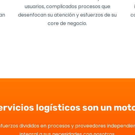
usuarios,
complicados
procesos que
ean
desenfocan su atención y esfuerzos de su
c
core de negocio.
rvicios logísticos son un mot
esfuerzos divididos en procesos y proveedores independien
integral a sus necesidades con nosotros.